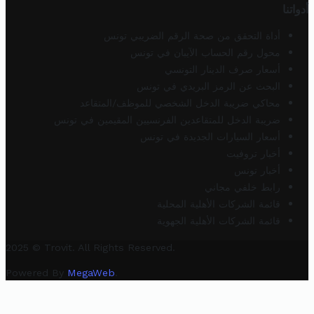
أدواتنا
أداة التحقق من صحة الرقم الضريبي تونس
محول رقم الحساب الآيبان في تونس
أسعار صرف الدينار التونسي
البحث عن الرمز البريدي في تونس
محاكي ضريبة الدخل الشخصي للموظف/المتقاعد
ضريبة الدخل للمتقاعدين الفرنسيين المقيمين في تونس
أسعار السيارات الجديدة في تونس
أخبار تروفيت
أخبار تونس
رابط خلفي مجاني
قائمة الشركات الأهلية المحلية
قائمة الشركات الأهلية الجهوية
2025 © Trovit. All Rights Reserved.
Powered By
MegaWeb
.