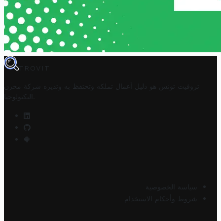
TROVIT
تروفيت تونس هو دليل أعمال تملكه وتحتفظ به وتديره
شركة مخزن
.
التكنولوجيا
سياسة الخصوصية
شروط وأحكام الاستخدام