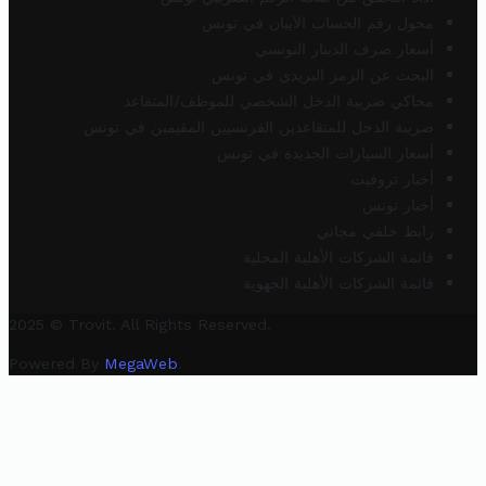
محول رقم الحساب الآيبان في تونس
أسعار صرف الدينار التونسي
البحث عن الرمز البريدي في تونس
محاكي ضريبة الدخل الشخصي للموظف/المتقاعد
ضريبة الدخل للمتقاعدين الفرنسيين المقيمين في تونس
أسعار السيارات الجديدة في تونس
أخبار تروفيت
أخبار تونس
رابط خلفي مجاني
قائمة الشركات الأهلية المحلية
قائمة الشركات الأهلية الجهوية
2025 © Trovit. All Rights Reserved.
Powered By
MegaWeb
.