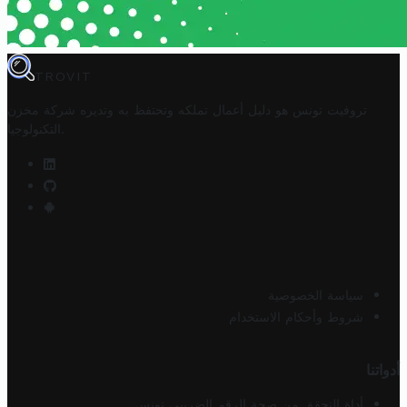
TROVIT
تروفيت تونس هو دليل أعمال تملكه وتحتفظ به وتديره
شركة مخزن
.
التكنولوجيا
سياسة الخصوصية
شروط وأحكام الاستخدام
أدواتنا
أداة التحقق من صحة الرقم الضريبي تونس