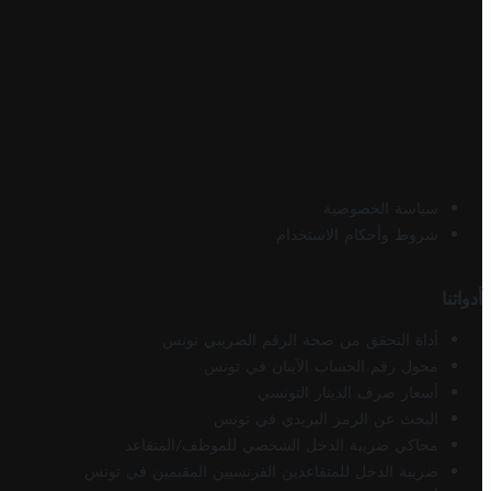
سياسة الخصوصية
شروط وأحكام الاستخدام
أدواتنا
أداة التحقق من صحة الرقم الضريبي تونس
محول رقم الحساب الآيبان في تونس
أسعار صرف الدينار التونسي
البحث عن الرمز البريدي في تونس
محاكي ضريبة الدخل الشخصي للموظف/المتقاعد
ضريبة الدخل للمتقاعدين الفرنسيين المقيمين في تونس