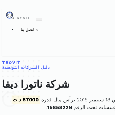
TROVIT
اتصل بنا
TROVIT
دليل الشركات التونسية
شركة ناتورا ديفا
 قدره
57000 د.ت
،
مؤسسات تحت الرقم
1585822N
.