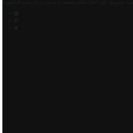
فيت تونس هو دليل أعمال تملكه وتحتفظ به وتديره
شركة مخزن التكنولوجيا