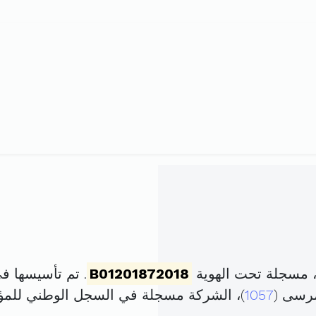
، مسجلة تحت الهوية
B01201872018
. تم تأسيسها في 18 سبتمبر 2018 برأس مال
مرسى (
1057
)، الشركة مسجلة في السجل الوطني لل