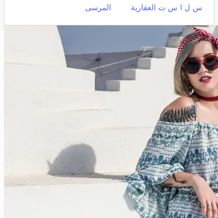
س ل ا س ت العقارية
المرسى