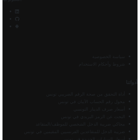
سياسة الخصوصية
شروط وأحكام الاستخدام
أدواتنا
أداة التحقق من صحة الرقم الضريبي تونس
محول رقم الحساب الآيبان في تونس
أسعار صرف الدينار التونسي
البحث عن الرمز البريدي في تونس
محاكي ضريبة الدخل الشخصي للموظف/المتقاعد
ضريبة الدخل للمتقاعدين الفرنسيين المقيمين في تونس
أسعار السيارات الجديدة في تونس