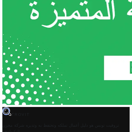
TROVIT
تروفيت تونس هو دليل أعمال تملكه وتحتفظ به وتديره
شركة مخزن
.
التكنولوجيا