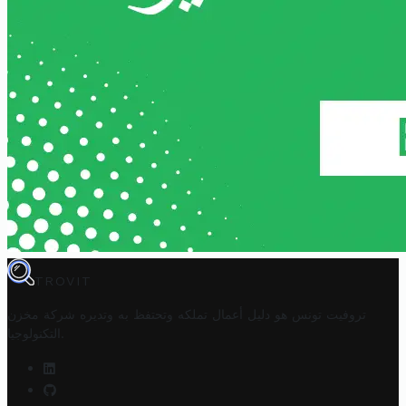
TROVIT
تروفيت تونس هو دليل أعمال تملكه وتحتفظ به وتديره
شركة مخزن
.
التكنولوجيا