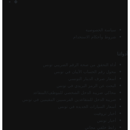
سياسة الخصوصية
شروط وأحكام الاستخدام
أدواتنا
أداة التحقق من صحة الرقم الضريبي تونس
محول رقم الحساب الآيبان في تونس
أسعار صرف الدينار التونسي
البحث عن الرمز البريدي في تونس
محاكي ضريبة الدخل الشخصي للموظف/المتقاعد
ضريبة الدخل للمتقاعدين الفرنسيين المقيمين في تونس
أسعار السيارات الجديدة في تونس
أخبار تروفيت
أخبار تونس
رابط خلفي مجاني