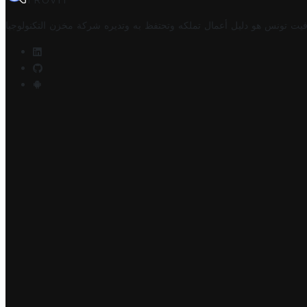
TROVIT
فيت تونس هو دليل أعمال تملكه وتحتفظ به وتديره
شركة مخزن التكنولوجيا