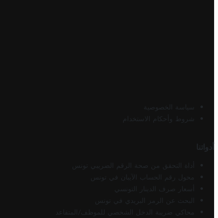
سياسة الخصوصية
شروط وأحكام الاستخدام
أدواتنا
أداة التحقق من صحة الرقم الضريبي تونس
محول رقم الحساب الآيبان في تونس
أسعار صرف الدينار التونسي
البحث عن الرمز البريدي في تونس
محاكي ضريبة الدخل الشخصي للموظف/المتقاعد