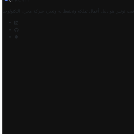
TROVIT
فيت تونس هو دليل أعمال تملكه وتحتفظ به وتديره
شركة مخزن التكنولوجيا