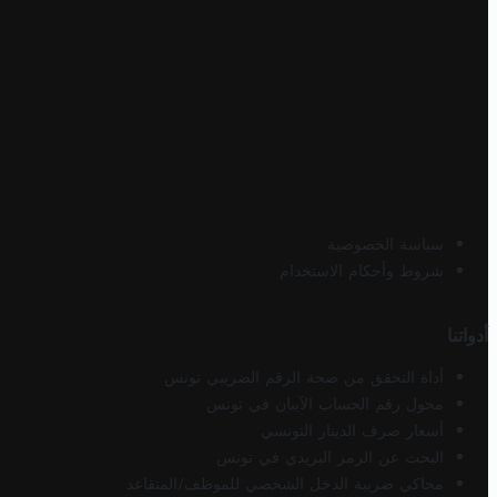
سياسة الخصوصية
شروط وأحكام الاستخدام
أدواتنا
أداة التحقق من صحة الرقم الضريبي تونس
محول رقم الحساب الآيبان في تونس
أسعار صرف الدينار التونسي
البحث عن الرمز البريدي في تونس
محاكي ضريبة الدخل الشخصي للموظف/المتقاعد