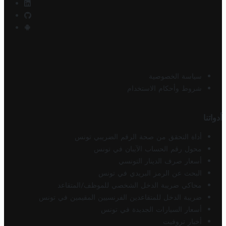
سياسة الخصوصية
شروط وأحكام الاستخدام
أدواتنا
أداة التحقق من صحة الرقم الضريبي تونس
محول رقم الحساب الآيبان في تونس
أسعار صرف الدينار التونسي
البحث عن الرمز البريدي في تونس
محاكي ضريبة الدخل الشخصي للموظف/المتقاعد
ضريبة الدخل للمتقاعدين الفرنسيين المقيمين في تونس
أسعار السيارات الجديدة في تونس
أخبار تروفيت