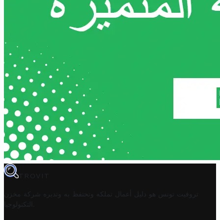
TROVIT
تروفيت تونس هو دليل أعمال تملكه وتحتفظ به وتديره
شركة مخزن
.
التكنولوجيا