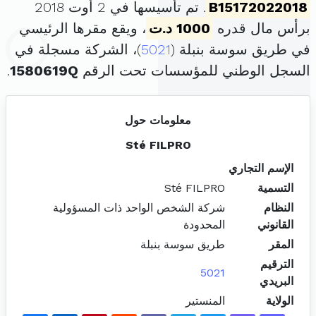
B15172022018
. تم تأسيسها في 2 أوت 2018
برأس مال قدره
1000 د.ت
، ويقع مقرها الرئيسي
في طريق سوسة بنبلة (
5021
)، الشركة مسجلة في
السجل الوطني للمؤسسات تحت الرقم
1580619Q
.
معلومات حول
Sté FILPRO
الإسم التجاري
التسمية
Sté FILPRO
النظام
شركة الشخص الواحد ذات المسؤولية
القانوني
المحدودة
المقر
طريق سوسة بنبلة
الترقيم
5021
البريدي
الولاية
المنستير