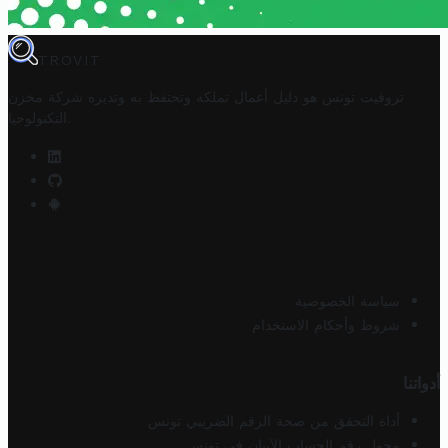
TROVIT
تروفيت تونس هو دليل أعمال تملكه وتحتفظ به وتديره
شركة مخزن
.
التكنولوجيا
سياسة الخصوصية
شروط وأحكام الاستخدام
أدواتنا
أداة التحقق من صحة الرقم الضريبي تونس
محول رقم الحساب الآيبان في تونس