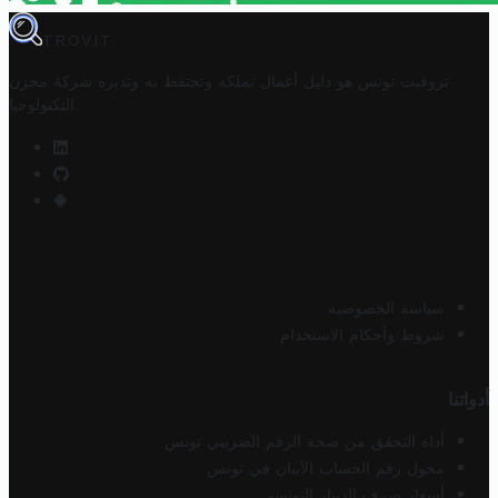
TROVIT
تروفيت تونس هو دليل أعمال تملكه وتحتفظ به وتديره
شركة مخزن
.
التكنولوجيا
سياسة الخصوصية
شروط وأحكام الاستخدام
أدواتنا
أداة التحقق من صحة الرقم الضريبي تونس
محول رقم الحساب الآيبان في تونس
أسعار صرف الدينار التونسي