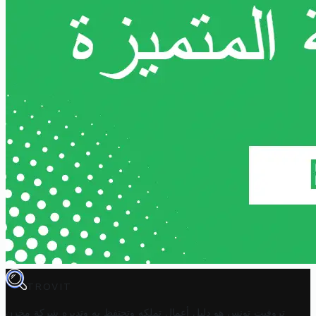
TROVIT
تروفيت تونس هو دليل أعمال تملكه وتحتفظ به وتديره
شركة مخزن