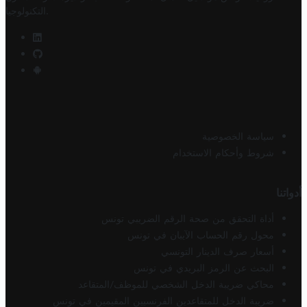
.
التكنولوجيا
سياسة الخصوصية
شروط وأحكام الاستخدام
أدواتنا
أداة التحقق من صحة الرقم الضريبي تونس
محول رقم الحساب الآيبان في تونس
أسعار صرف الدينار التونسي
البحث عن الرمز البريدي في تونس
محاكي ضريبة الدخل الشخصي للموظف/المتقاعد
ضريبة الدخل للمتقاعدين الفرنسيين المقيمين في تونس