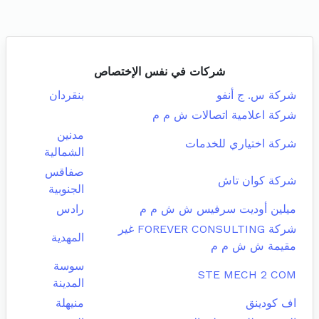
شركات في نفس الإختصاص
شركة س. ج أنفو
بنقردان
شركة اعلامية اتصالات ش م م
مدنين
شركة اختياري للخدمات
الشمالية
صفاقس
شركة كوان تاش
الجنوبية
ميلين أوديت سرفيس ش ش م م
رادس
شركة FOREVER CONSULTING غير
المهدية
مقيمة ش ش م م
سوسة
STE MECH 2 COM
المدينة
اف كودينق
منيهلة