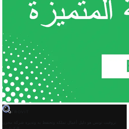
TROVIT
تروفيت تونس هو دليل أعمال تملكه وتحتفظ به وتديره
شركة مخزن
.
التكنولوجيا