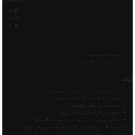
سياسة الخصوصية
شروط وأحكام الاستخدام
أدواتنا
أداة التحقق من صحة الرقم الضريبي تونس
محول رقم الحساب الآيبان في تونس
أسعار صرف الدينار التونسي
البحث عن الرمز البريدي في تونس
محاكي ضريبة الدخل الشخصي للموظف/المتقاعد
ضريبة الدخل للمتقاعدين الفرنسيين المقيمين في تونس
أسعار السيارات الجديدة في تونس