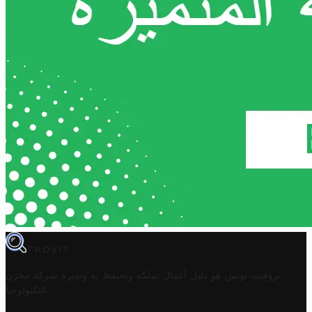
TROVIT
تروفيت تونس هو دليل أعمال تملكه وتحتفظ به وتديره
شركة مخزن
.
التكنولوجيا