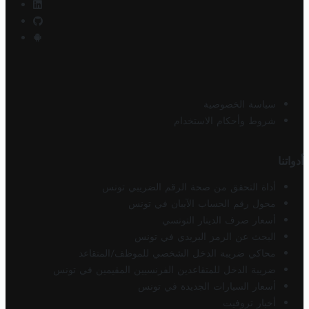
سياسة الخصوصية
شروط وأحكام الاستخدام
أدواتنا
أداة التحقق من صحة الرقم الضريبي تونس
محول رقم الحساب الآيبان في تونس
أسعار صرف الدينار التونسي
البحث عن الرمز البريدي في تونس
محاكي ضريبة الدخل الشخصي للموظف/المتقاعد
ضريبة الدخل للمتقاعدين الفرنسيين المقيمين في تونس
أسعار السيارات الجديدة في تونس
أخبار تروفيت