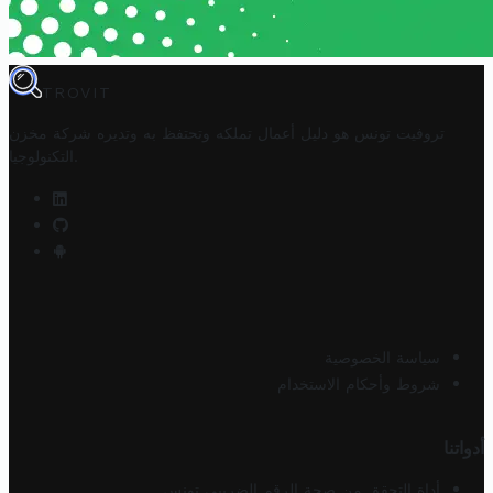
TROVIT
تروفيت تونس هو دليل أعمال تملكه وتحتفظ به وتديره
شركة مخزن
.
التكنولوجيا
سياسة الخصوصية
شروط وأحكام الاستخدام
أدواتنا
أداة التحقق من صحة الرقم الضريبي تونس