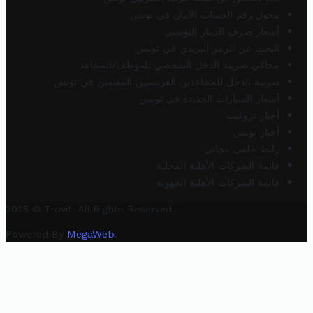
محول رقم الحساب الآيبان في تونس
أسعار صرف الدينار التونسي
البحث عن الرمز البريدي في تونس
محاكي ضريبة الدخل الشخصي للموظف/المتقاعد
ضريبة الدخل للمتقاعدين الفرنسيين المقيمين في تونس
أسعار السيارات الجديدة في تونس
أخبار تروفيت
أخبار تونس
رابط خلفي مجاني
قائمة الشركات الأهلية المحلية
قائمة الشركات الأهلية الجهوية
2025 © Trovit. All Rights Reserved.
Powered By
MegaWeb
.