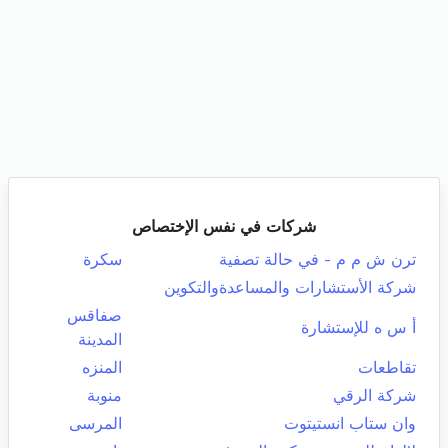
شركات في نفس الإختصاص
ترن ش م م - في حالة تصفية
سكرة
شركة الأستشارات والمساعدةوالتكوين
صفاقس
أ س ه للإستشارة
المدينة
تقاطعات
المنزه
شركة الرقي
منوبة
وان ستاب انستيتوت
المرسى