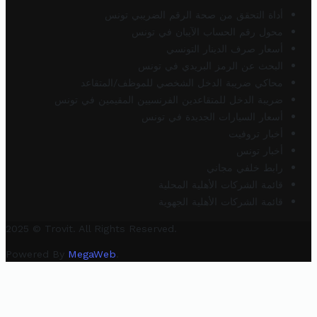
أداة التحقق من صحة الرقم الضريبي تونس
محول رقم الحساب الآيبان في تونس
أسعار صرف الدينار التونسي
البحث عن الرمز البريدي في تونس
محاكي ضريبة الدخل الشخصي للموظف/المتقاعد
ضريبة الدخل للمتقاعدين الفرنسيين المقيمين في تونس
أسعار السيارات الجديدة في تونس
أخبار تروفيت
أخبار تونس
رابط خلفي مجاني
قائمة الشركات الأهلية المحلية
قائمة الشركات الأهلية الجهوية
2025 © Trovit. All Rights Reserved.
Powered By
MegaWeb
.