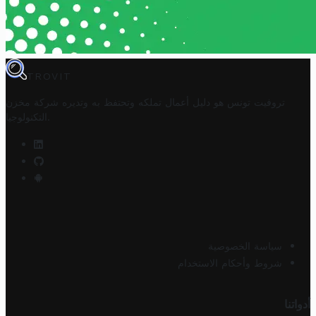
TROVIT
تروفيت تونس هو دليل أعمال تملكه وتحتفظ به وتديره
شركة مخزن
.
التكنولوجيا
سياسة الخصوصية
شروط وأحكام الاستخدام
أدواتنا