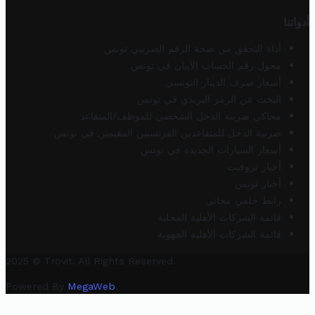
أدواتنا
أداة التحقق من صحة الرقم الضريبي تونس
محول رقم الحساب الآيبان في تونس
أسعار صرف الدينار التونسي
البحث عن الرمز البريدي في تونس
محاكي ضريبة الدخل الشخصي للموظف/المتقاعد
ضريبة الدخل للمتقاعدين الفرنسيين المقيمين في تونس
أسعار السيارات الجديدة في تونس
أخبار تروفيت
أخبار تونس
رابط خلفي مجاني
قائمة الشركات الأهلية المحلية
قائمة الشركات الأهلية الجهوية
2025 © Trovit. All Rights Reserved.
Powered By
MegaWeb
.