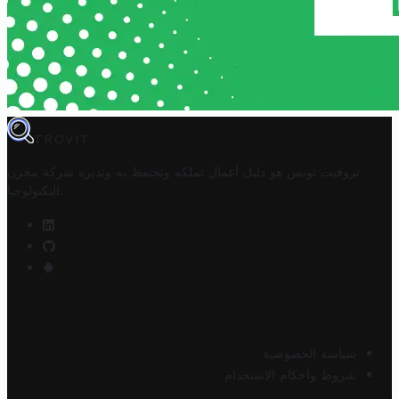
TROVIT
تروفيت تونس هو دليل أعمال تملكه وتحتفظ به وتديره
شركة مخزن
.
التكنولوجيا
سياسة الخصوصية
شروط وأحكام الاستخدام