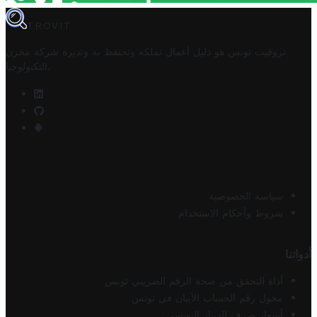
TROVIT
تروفيت تونس هو دليل أعمال تملكه وتحتفظ به وتديره
شركة مخزن
.
التكنولوجيا
سياسة الخصوصية
شروط وأحكام الاستخدام
أدواتنا
أداة التحقق من صحة الرقم الضريبي تونس
محول رقم الحساب الآيبان في تونس
أسعار صرف الدينار التونسي