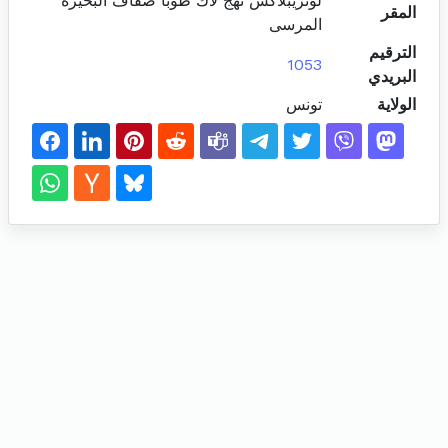
لوتريبلاكس نهج لاك طوبا ضفاف البحيرة
المقر
المرسى
الترقيم
1053
البريدي
الولاية
تونس