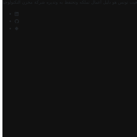
فيت تونس هو دليل أعمال تملكه وتحتفظ به وتديره
شركة مخزن التكنولوجيا