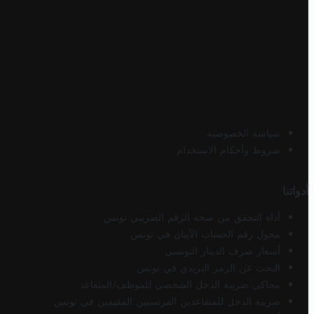
سياسة الخصوصية
شروط وأحكام الاستخدام
أدواتنا
أداة التحقق من صحة الرقم الضريبي تونس
محول رقم الحساب الآيبان في تونس
أسعار صرف الدينار التونسي
البحث عن الرمز البريدي في تونس
محاكي ضريبة الدخل الشخصي للموظف/المتقاعد
ضريبة الدخل للمتقاعدين الفرنسيين المقيمين في تونس