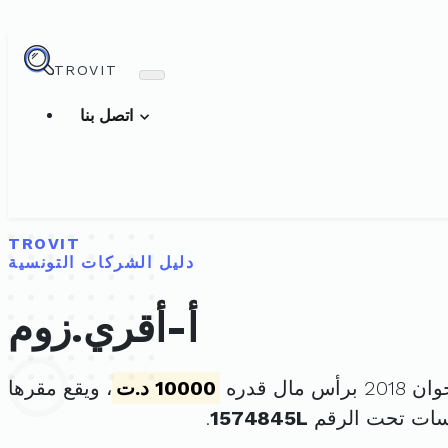
TROVIT
اتصل بنا
TROVIT
دليل الشركات التونسية
أ-أقري.زوم
10000 د.ت
، ويقع مقرها
سات تحت الرقم
1574845L
.