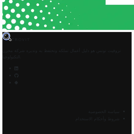
TROVIT
تروفيت تونس هو دليل أعمال تملكه وتحتفظ به وتديره
شركة مخزن
.
التكنولوجيا
سياسة الخصوصية
شروط وأحكام الاستخدام