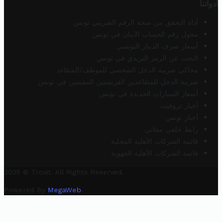
أدواتنا
أداة التحقق من صحة الرقم الضريبي تونس
محول رقم الحساب الآيبان في تونس
أسعار صرف الدينار التونسي
البحث عن الرمز البريدي في تونس
محاكي ضريبة الدخل الشخصي للموظف/المتقاعد
ضريبة الدخل للمتقاعدين الفرنسيين المقيمين في تونس
أسعار السيارات الجديدة في تونس
أخبار تروفيت
أخبار تونس
رابط خلفي مجاني
قائمة الشركات الأهلية المحلية
قائمة الشركات الأهلية الجهوية
2025 © Trovit. All Rights Reserved.
Powered By
MegaWeb
.