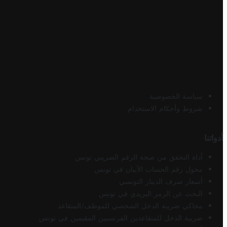
سياسة الخصوصية
شروط وأحكام الاستخدام
أدواتنا
أداة التحقق من صحة الرقم الضريبي تونس
محول رقم الحساب الآيبان في تونس
أسعار صرف الدينار التونسي
البحث عن الرمز البريدي في تونس
محاكي ضريبة الدخل الشخصي للموظف/المتقاعد
ضريبة الدخل للمتقاعدين الفرنسيين المقيمين في تونس