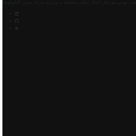
فيت تونس هو دليل أعمال تملكه وتحتفظ به وتديره
شركة مخزن التكنولوجيا