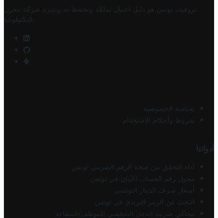
تروفيت تونس هو دليل أعمال تملكه وتحتفظ به وتديره
شركة مخزن
.
التكنولوجيا
سياسة الخصوصية
شروط وأحكام الاستخدام
أدواتنا
أداة التحقق من صحة الرقم الضريبي تونس
محول رقم الحساب الآيبان في تونس
أسعار صرف الدينار التونسي
البحث عن الرمز البريدي في تونس
محاكي ضريبة الدخل الشخصي للموظف/المتقاعد