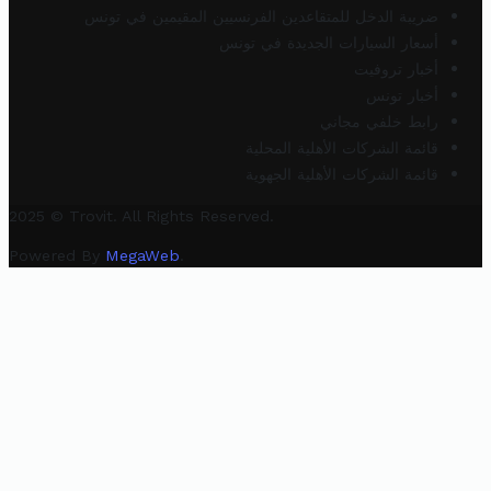
ضريبة الدخل للمتقاعدين الفرنسيين المقيمين في تونس
أسعار السيارات الجديدة في تونس
أخبار تروفيت
أخبار تونس
رابط خلفي مجاني
قائمة الشركات الأهلية المحلية
قائمة الشركات الأهلية الجهوية
2025 © Trovit. All Rights Reserved.
Powered By
MegaWeb
.