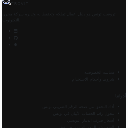
TROVIT
تروفيت تونس هو دليل أعمال تملكه وتحتفظ به وتديره
شركة مخزن
.
التكنولوجيا
سياسة الخصوصية
شروط وأحكام الاستخدام
أدواتنا
أداة التحقق من صحة الرقم الضريبي تونس
محول رقم الحساب الآيبان في تونس
أسعار صرف الدينار التونسي
البحث عن الرمز البريدي في تونس