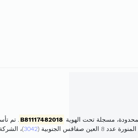
لمحدودة، مسجلة تحت الهوية
B81117482018
. تم تأسيسها في 9 
 صفاقس الجنوبية (
3042
)، الشرك