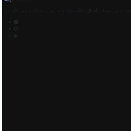
TROVIT
فيت تونس هو دليل أعمال تملكه وتحتفظ به وتديره
شركة مخزن التكنولوجيا