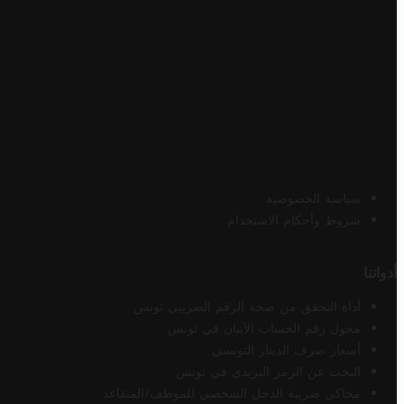
سياسة الخصوصية
شروط وأحكام الاستخدام
أدواتنا
أداة التحقق من صحة الرقم الضريبي تونس
محول رقم الحساب الآيبان في تونس
أسعار صرف الدينار التونسي
البحث عن الرمز البريدي في تونس
محاكي ضريبة الدخل الشخصي للموظف/المتقاعد