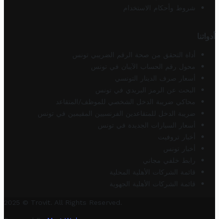
شروط وأحكام الاستخدام
أدواتنا
أداة التحقق من صحة الرقم الضريبي تونس
محول رقم الحساب الآيبان في تونس
أسعار صرف الدينار التونسي
البحث عن الرمز البريدي في تونس
محاكي ضريبة الدخل الشخصي للموظف/المتقاعد
ضريبة الدخل للمتقاعدين الفرنسيين المقيمين في تونس
أسعار السيارات الجديدة في تونس
أخبار تروفيت
أخبار تونس
رابط خلفي مجاني
قائمة الشركات الأهلية المحلية
قائمة الشركات الأهلية الجهوية
2025 © Trovit. All Rights Reserved.