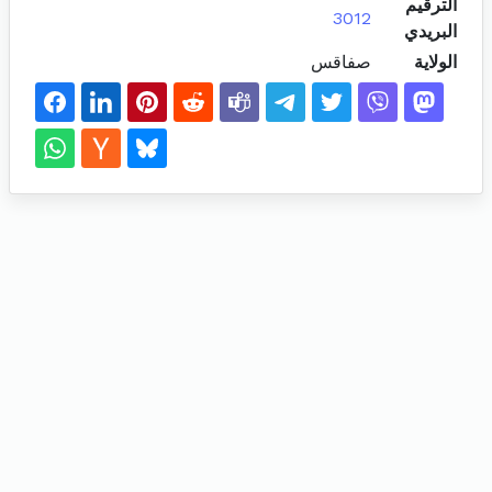
الترقيم
3012
البريدي
الولاية
صفاقس