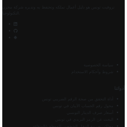
تروفيت تونس هو دليل أعمال تملكه وتحتفظ به وتديره
شركة مخزن
.
التكنولوجيا
سياسة الخصوصية
شروط وأحكام الاستخدام
أدواتنا
أداة التحقق من صحة الرقم الضريبي تونس
محول رقم الحساب الآيبان في تونس
أسعار صرف الدينار التونسي
البحث عن الرمز البريدي في تونس
محاكي ضريبة الدخل الشخصي للموظف/المتقاعد