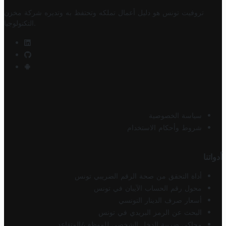
تروفيت تونس هو دليل أعمال تملكه وتحتفظ به وتديره
شركة مخزن
.
التكنولوجيا
سياسة الخصوصية
شروط وأحكام الاستخدام
أدواتنا
أداة التحقق من صحة الرقم الضريبي تونس
محول رقم الحساب الآيبان في تونس
أسعار صرف الدينار التونسي
البحث عن الرمز البريدي في تونس
محاكي ضريبة الدخل الشخصي للموظف/المتقاعد