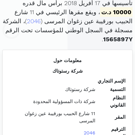
تأسيسها في 17 أفريل 2018 برأس مال قدره
10000 د.ت
، ويقع مقرها الرئيسي في 11 شارع
الحبيب بورقيبة عين زغوان المرسى (
2046
)، الشركة
مسجلة في السجل الوطني للمؤسسات تحت الرقم
.
1565897Y
معلومات حول
شركة رستوتاك
الإسم التجاري
التسمية
شركة رستوتاك
النظام
شركة ذات المسؤولية المحدودة
القانوني
11 شارع الحبيب بورقيبة عين زغوان
المقر
المرسى
الترقيم
2046