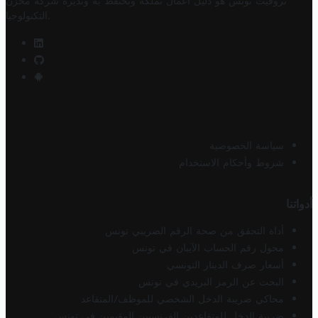
تروفيت تونس هو دليل أعمال تملكه وتحتفظ به وتديره
شركة مخزن
.
التكنولوجيا
سياسة الخصوصية
شروط وأحكام الاستخدام
أدواتنا
أداة التحقق من صحة الرقم الضريبي تونس
محول رقم الحساب الآيبان في تونس
أسعار صرف الدينار التونسي
البحث عن الرمز البريدي في تونس
محاكي ضريبة الدخل الشخصي للموظف/المتقاعد
ضريبة الدخل للمتقاعدين الفرنسيين المقيمين في تونس