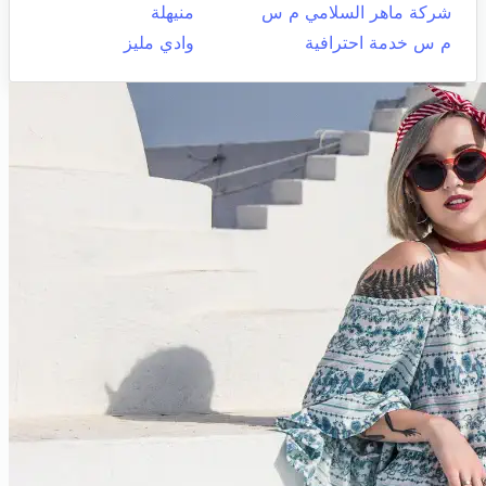
شركة ماهر السلامي م س
منيهلة
م س خدمة احترافية
وادي مليز