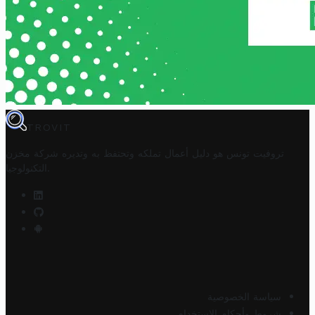
TROVIT
تروفيت تونس هو دليل أعمال تملكه وتحتفظ به وتديره
شركة مخزن
.
التكنولوجيا
سياسة الخصوصية
شروط وأحكام الاستخدام