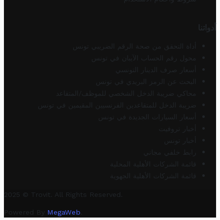
أدواتنا
أداة التحقق من صحة الرقم الضريبي تونس
محول رقم الحساب الآيبان في تونس
أسعار صرف الدينار التونسي
البحث عن الرمز البريدي في تونس
محاكي ضريبة الدخل الشخصي للموظف/المتقاعد
ضريبة الدخل للمتقاعدين الفرنسيين المقيمين في تونس
أسعار السيارات الجديدة في تونس
أخبار تروفيت
أخبار تونس
رابط خلفي مجاني
قائمة الشركات الأهلية المحلية
قائمة الشركات الأهلية الجهوية
2025 © Trovit. All Rights Reserved.
Powered By
MegaWeb
.