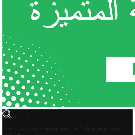
TROVIT
تروفيت تونس هو دليل أعمال تملكه وتحتفظ به وتديره
شركة مخزن
.
التكنولوجيا