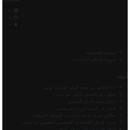
سياسة الخصوصية
شروط وأحكام الاستخدام
أدواتنا
أداة التحقق من صحة الرقم الضريبي تونس
محول رقم الحساب الآيبان في تونس
أسعار صرف الدينار التونسي
البحث عن الرمز البريدي في تونس
محاكي ضريبة الدخل الشخصي للموظف/المتقاعد
ضريبة الدخل للمتقاعدين الفرنسيين المقيمين في تونس
أسعار السيارات الجديدة في تونس