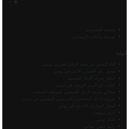
سياسة الخصوصية
شروط وأحكام الاستخدام
أدواتنا
أداة التحقق من صحة الرقم الضريبي تونس
محول رقم الحساب الآيبان في تونس
أسعار صرف الدينار التونسي
البحث عن الرمز البريدي في تونس
محاكي ضريبة الدخل الشخصي للموظف/المتقاعد
ضريبة الدخل للمتقاعدين الفرنسيين المقيمين في تونس
أسعار السيارات الجديدة في تونس
أخبار تروفيت
أخبار تونس
رابط خلفي مجاني