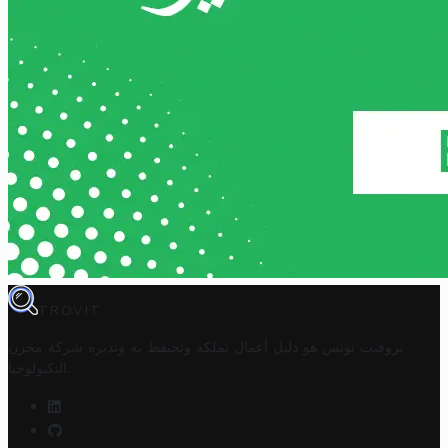
TROVIT
تروفيت تونس هو دليل أعمال تملكه وتحتفظ به وتديره
شركة مخزن
.
التكنولوجيا