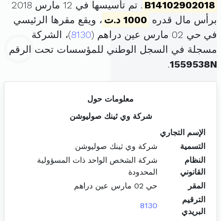
B14102902018
. تم تأسيسها في 12 مارس 2018
برأس مال قدره
1000 د.ت
، ويقع مقرها الرئيسي
في حي 02 مارس عين دراهم (
8130
)، الشركة
مسجلة في السجل الوطني للمؤسسات تحت الرقم
.
1559538N
معلومات حول
شركة وي ثينك صوليوشن
الإسم التجاري
التسمية
شركة وي ثينك صوليوشن
النظام
شركة الشخص الواحد ذات المسؤولية
القانوني
المحدودة
المقر
حي 02 مارس عين دراهم
الترقيم
8130
البريدي