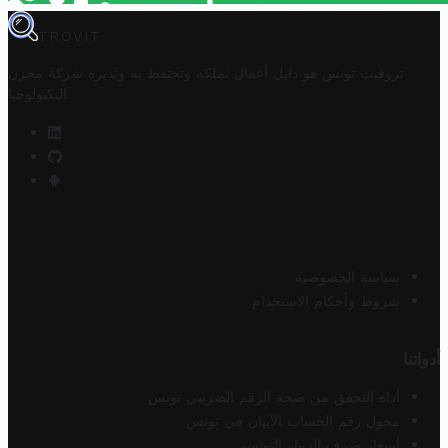
TROVIT
تروفيت تونس هو دليل أعمال تملكه وتحتفظ به وتديره
شركة مخزن
.
التكنولوجيا
سياسة الخصوصية
شروط وأحكام الاستخدام
أدواتنا
أداة التحقق من صحة الرقم الضريبي تونس
محول رقم الحساب الآيبان في تونس
أسعار صرف الدينار التونسي