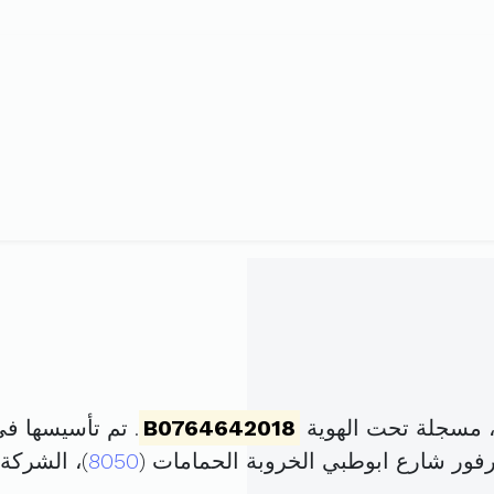
، مسجلة تحت الهوية
B0764642018
. تم تأسيسها في 2 مارس 2018 برأس مال 
8050
)، الشرك