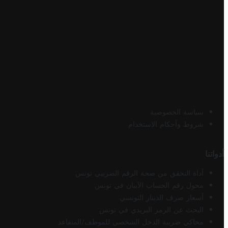
سياسة الخصوصية
شروط وأحكام الاستخدام
أدواتنا
أداة التحقق من صحة الرقم الضريبي تونس
محول رقم الحساب الآيبان في تونس
أسعار صرف الدينار التونسي
البحث عن الرمز البريدي في تونس
محاكي ضريبة الدخل الشخصي للموظف/المتقاعد