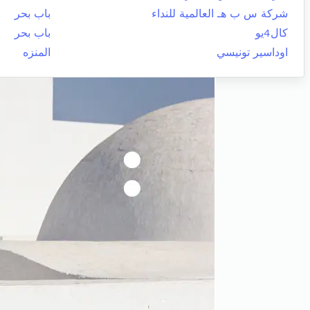
شركة س ب هـ العالمية للنداء
باب بحر
كال4يو
باب بحر
اوداسير تونيسي
المنزه