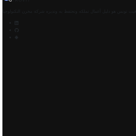
TROVIT
فيت تونس هو دليل أعمال تملكه وتحتفظ به وتديره
شركة مخزن التكنولوجيا