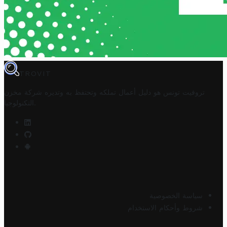
TROVIT
تروفيت تونس هو دليل أعمال تملكه وتحتفظ به وتديره
شركة مخزن
.
التكنولوجيا
سياسة الخصوصية
شروط وأحكام الاستخدام