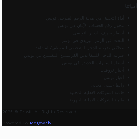
أدواتنا
أداة التحقق من صحة الرقم الضريبي تونس
محول رقم الحساب الآيبان في تونس
أسعار صرف الدينار التونسي
البحث عن الرمز البريدي في تونس
محاكي ضريبة الدخل الشخصي للموظف/المتقاعد
ضريبة الدخل للمتقاعدين الفرنسيين المقيمين في تونس
أسعار السيارات الجديدة في تونس
أخبار تروفيت
أخبار تونس
رابط خلفي مجاني
قائمة الشركات الأهلية المحلية
قائمة الشركات الأهلية الجهوية
2025 © Trovit. All Rights Reserved.
Powered By
MegaWeb
.