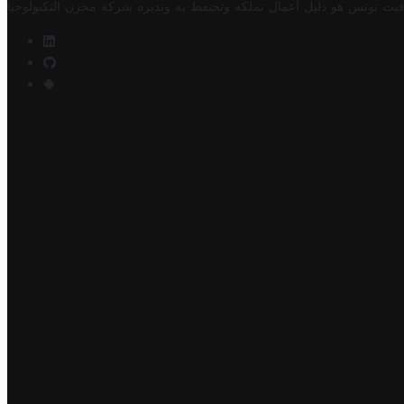
فيت تونس هو دليل أعمال تملكه وتحتفظ به وتديره
شركة مخزن التكنولوجيا