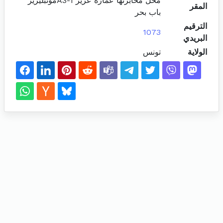
محل مخابرتها عمارة عزيز A3-1مونبليزير
المقر
باب بحر
الترقيم
1073
البريدي
الولاية
تونس