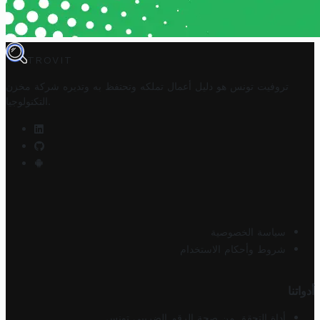
TROVIT
تروفيت تونس هو دليل أعمال تملكه وتحتفظ به وتديره
شركة مخزن
.
التكنولوجيا
سياسة الخصوصية
شروط وأحكام الاستخدام
أدواتنا
أداة التحقق من صحة الرقم الضريبي تونس