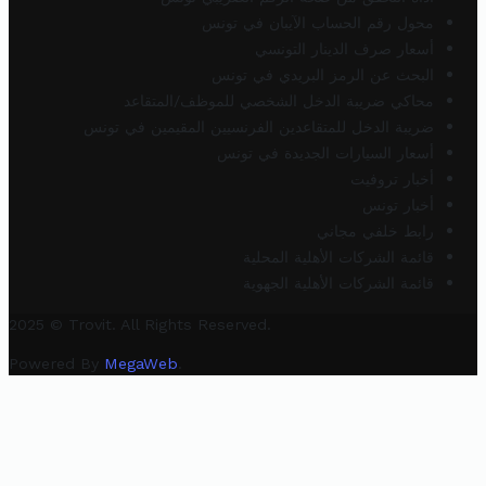
محول رقم الحساب الآيبان في تونس
أسعار صرف الدينار التونسي
البحث عن الرمز البريدي في تونس
محاكي ضريبة الدخل الشخصي للموظف/المتقاعد
ضريبة الدخل للمتقاعدين الفرنسيين المقيمين في تونس
أسعار السيارات الجديدة في تونس
أخبار تروفيت
أخبار تونس
رابط خلفي مجاني
قائمة الشركات الأهلية المحلية
قائمة الشركات الأهلية الجهوية
2025 © Trovit. All Rights Reserved.
Powered By
MegaWeb
.