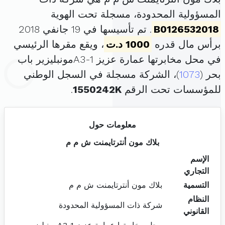
المسؤولية المحدودة، مسجلة تحت الهوية
B0126532018
. تم تأسيسها في 19 جانفي 2018
برأس مال قدره
1000 د.ت
، ويقع مقرها الرئيسي
في محل مخابرتها عمارة عزيز A3-1مونبليزير باب
بحر (
1073
)، الشركة مسجلة في السجل الوطني
للمؤسسات تحت الرقم
1550242K
.
معلومات حول
بلاك مون أنترتايمنت ش م م
الإسم
التجاري
التسمية
بلاك مون أنترتايمنت ش م م
النظام
شركة ذات المسؤولية المحدودة
القانوني