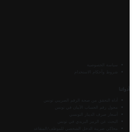
سياسة الخصوصية
شروط وأحكام الاستخدام
أدواتنا
أداة التحقق من صحة الرقم الضريبي تونس
محول رقم الحساب الآيبان في تونس
أسعار صرف الدينار التونسي
البحث عن الرمز البريدي في تونس
محاكي ضريبة الدخل الشخصي للموظف/المتقاعد