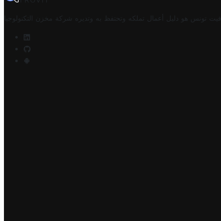
TROVIT
فيت تونس هو دليل أعمال تملكه وتحتفظ به وتديره
شركة مخزن التكنولوجيا