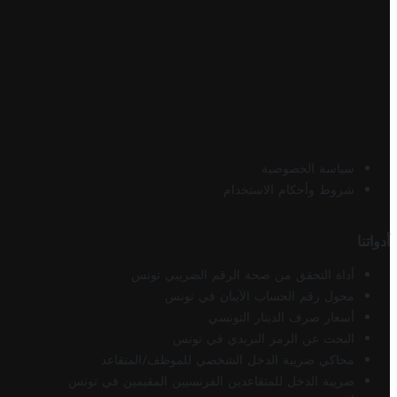
سياسة الخصوصية
شروط وأحكام الاستخدام
أدواتنا
أداة التحقق من صحة الرقم الضريبي تونس
محول رقم الحساب الآيبان في تونس
أسعار صرف الدينار التونسي
البحث عن الرمز البريدي في تونس
محاكي ضريبة الدخل الشخصي للموظف/المتقاعد
ضريبة الدخل للمتقاعدين الفرنسيين المقيمين في تونس