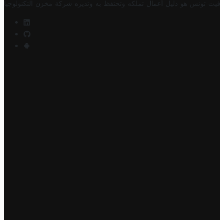
فيت تونس هو دليل أعمال تملكه وتحتفظ به وتديره
شركة مخزن التكنولوجيا