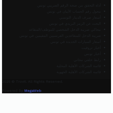
أداة التحقق من صحة الرقم الضريبي تونس
محول رقم الحساب الآيبان في تونس
أسعار صرف الدينار التونسي
البحث عن الرمز البريدي في تونس
محاكي ضريبة الدخل الشخصي للموظف/المتقاعد
ضريبة الدخل للمتقاعدين الفرنسيين المقيمين في تونس
أسعار السيارات الجديدة في تونس
أخبار تروفيت
أخبار تونس
رابط خلفي مجاني
قائمة الشركات الأهلية المحلية
قائمة الشركات الأهلية الجهوية
2025 © Trovit. All Rights Reserved.
Powered By
MegaWeb
.