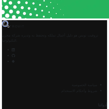
TROVIT
تروفيت تونس هو دليل أعمال تملكه وتحتفظ به وتديره
شركة مخزن
.
التكنولوجيا
سياسة الخصوصية
شروط وأحكام الاستخدام
أدواتنا