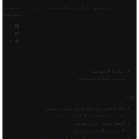
تروفيت تونس هو دليل أعمال تملكه وتحتفظ به وتديره
شركة مخزن
.
التكنولوجيا
سياسة الخصوصية
شروط وأحكام الاستخدام
أدواتنا
أداة التحقق من صحة الرقم الضريبي تونس
محول رقم الحساب الآيبان في تونس
أسعار صرف الدينار التونسي
البحث عن الرمز البريدي في تونس
محاكي ضريبة الدخل الشخصي للموظف/المتقاعد