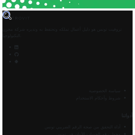
TROVIT
تروفيت تونس هو دليل أعمال تملكه وتحتفظ به وتديره
شركة مخزن
.
التكنولوجيا
سياسة الخصوصية
شروط وأحكام الاستخدام
أدواتنا
أداة التحقق من صحة الرقم الضريبي تونس
محول رقم الحساب الآيبان في تونس