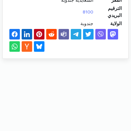
المقر
السعايدية جندوبة
الترقيم
8100
البريدي
الولاية
جندوبة