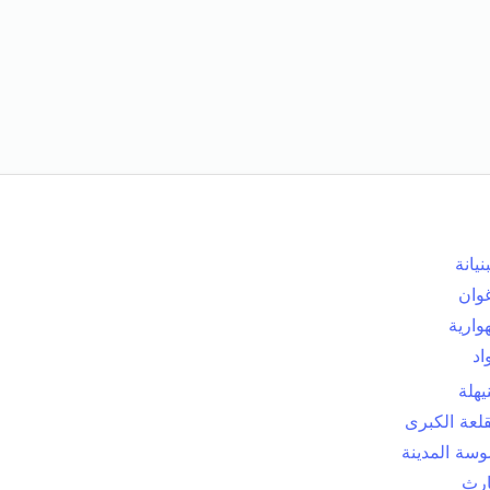
نيانة
وان
هوارية
اد
يهلة
قلعة الكبرى
سة المدينة
رث