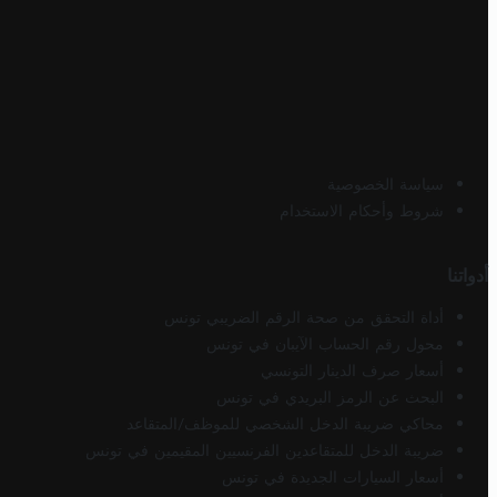
سياسة الخصوصية
شروط وأحكام الاستخدام
أدواتنا
أداة التحقق من صحة الرقم الضريبي تونس
محول رقم الحساب الآيبان في تونس
أسعار صرف الدينار التونسي
البحث عن الرمز البريدي في تونس
محاكي ضريبة الدخل الشخصي للموظف/المتقاعد
ضريبة الدخل للمتقاعدين الفرنسيين المقيمين في تونس
أسعار السيارات الجديدة في تونس