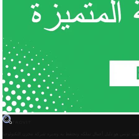
TROVIT
فيت تونس هو دليل أعمال تملكه وتحتفظ به وتديره
شركة مخزن التكنولوجيا