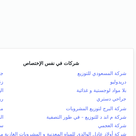
شركات في نفس الإختصاص
شركة المسعودي للتوزيع
جب
دريدوليو
زغ
بلا مواد لوجستية و غذائية
ال
جراحي دستري
رو
شركة البرج لتوزيع المشروبات
من
شركة م اند د للتوزيع - في طور التصفية
ال
شركة العجمي
سو
شركة أولاد عادل الوالدي للمياه المعدنية و المشروبات الغازية
ما