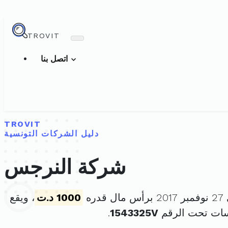
TROVIT
اتصل بنا
TROVIT
دليل الشركات التونسية
شركة النرجس
ره
1000 د.ت
، ويقع
سات تحت الرقم
1543325V
.