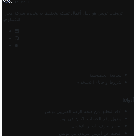
TROVIT
تروفيت تونس هو دليل أعمال تملكه وتحتفظ به وتديره
شركة مخزن
.
التكنولوجيا
سياسة الخصوصية
شروط وأحكام الاستخدام
أدواتنا
أداة التحقق من صحة الرقم الضريبي تونس
محول رقم الحساب الآيبان في تونس
أسعار صرف الدينار التونسي
البحث عن الرمز البريدي في تونس