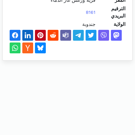
المقر
قرية ورغش غار الدماء
الترقيم
8161
البريدي
الولاية
جندوبة