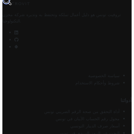
TROVIT
تروفيت تونس هو دليل أعمال تملكه وتحتفظ به وتديره
شركة مخزن
.
التكنولوجيا
سياسة الخصوصية
شروط وأحكام الاستخدام
أدواتنا
أداة التحقق من صحة الرقم الضريبي تونس
محول رقم الحساب الآيبان في تونس
أسعار صرف الدينار التونسي
البحث عن الرمز البريدي في تونس