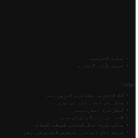
سياسة الخصوصية
شروط وأحكام الاستخدام
أدواتنا
أداة التحقق من صحة الرقم الضريبي تونس
محول رقم الحساب الآيبان في تونس
أسعار صرف الدينار التونسي
البحث عن الرمز البريدي في تونس
محاكي ضريبة الدخل الشخصي للموظف/المتقاعد
ضريبة الدخل للمتقاعدين الفرنسيين المقيمين في تونس