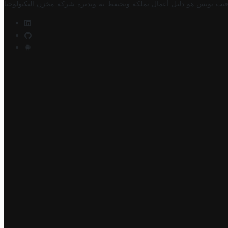
فيت تونس هو دليل أعمال تملكه وتحتفظ به وتديره
شركة مخزن التكنولوجيا