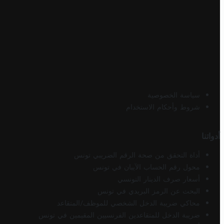
سياسة الخصوصية
شروط وأحكام الاستخدام
أدواتنا
أداة التحقق من صحة الرقم الضريبي تونس
محول رقم الحساب الآيبان في تونس
أسعار صرف الدينار التونسي
البحث عن الرمز البريدي في تونس
محاكي ضريبة الدخل الشخصي للموظف/المتقاعد
ضريبة الدخل للمتقاعدين الفرنسيين المقيمين في تونس