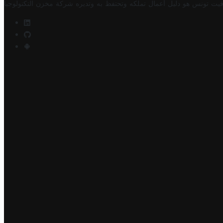
فيت تونس هو دليل أعمال تملكه وتحتفظ به وتديره
شركة مخزن التكنولوجيا