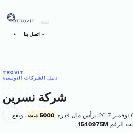
TROVIT
اتصل بنا
TROVIT
دليل الشركات التونسية
شركة نسرين
5000 د.ت
، ويقع
حت الرقم
1540975M
.