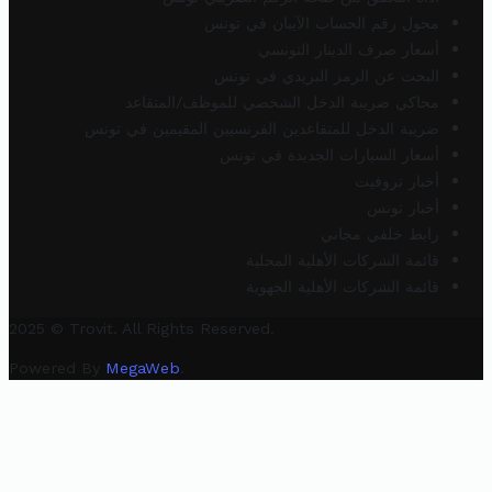
محول رقم الحساب الآيبان في تونس
أسعار صرف الدينار التونسي
البحث عن الرمز البريدي في تونس
محاكي ضريبة الدخل الشخصي للموظف/المتقاعد
ضريبة الدخل للمتقاعدين الفرنسيين المقيمين في تونس
أسعار السيارات الجديدة في تونس
أخبار تروفيت
أخبار تونس
رابط خلفي مجاني
قائمة الشركات الأهلية المحلية
قائمة الشركات الأهلية الجهوية
2025 © Trovit. All Rights Reserved.
Powered By
MegaWeb
.