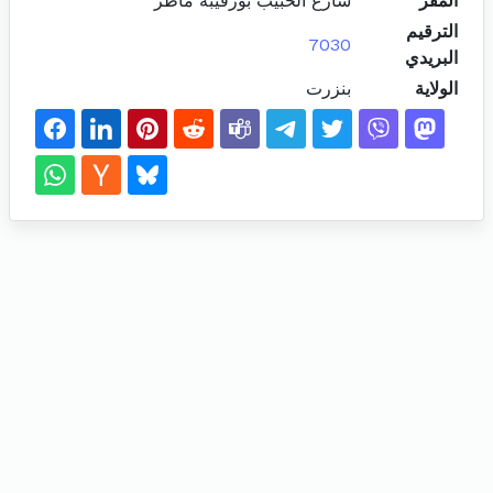
المقر
شارع الحبيب بورقيبة ماطر
الترقيم
7030
البريدي
الولاية
بنزرت