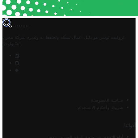
TROVIT
تروفيت تونس هو دليل أعمال تملكه وتحتفظ به وتديره
شركة مخزن
.
التكنولوجيا
سياسة الخصوصية
شروط وأحكام الاستخدام
أدواتنا
أداة التحقق من صحة الرقم الضريبي تونس