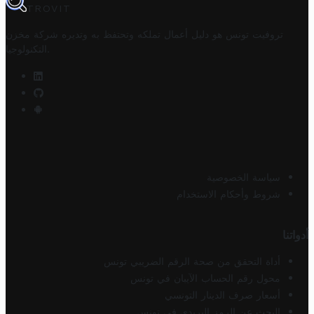
TROVIT
تروفيت تونس هو دليل أعمال تملكه وتحتفظ به وتديره
شركة مخزن
.
التكنولوجيا
سياسة الخصوصية
شروط وأحكام الاستخدام
أدواتنا
أداة التحقق من صحة الرقم الضريبي تونس
محول رقم الحساب الآيبان في تونس
أسعار صرف الدينار التونسي
البحث عن الرمز البريدي في تونس