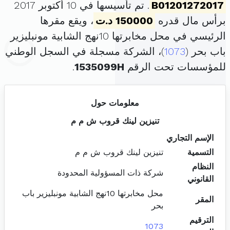
B01201272017
. تم تأسيسها في 10 أكتوبر 2017
برأس مال قدره
150000 د.ت
، ويقع مقرها
الرئيسي في محل مخابرتها 10نهج الشابية مونبليزير
باب بحر (
1073
)، الشركة مسجلة في السجل الوطني
للمؤسسات تحت الرقم
1535099H
.
معلومات حول
تنيزين لينك قروب ش م م
الإسم التجاري
التسمية
تنيزين لينك قروب ش م م
النظام
شركة ذات المسؤولية المحدودة
القانوني
محل مخابرتها 10نهج الشابية مونبليزير باب
المقر
بحر
الترقيم
1073