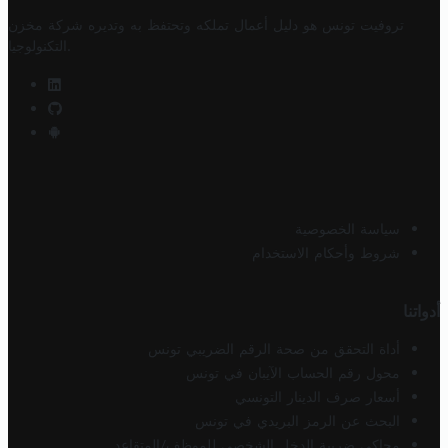
تروفيت تونس هو دليل أعمال تملكه وتحتفظ به وتديره
شركة مخزن
.
التكنولوجيا
سياسة الخصوصية
شروط وأحكام الاستخدام
أدواتنا
أداة التحقق من صحة الرقم الضريبي تونس
محول رقم الحساب الآيبان في تونس
أسعار صرف الدينار التونسي
البحث عن الرمز البريدي في تونس
محاكي ضريبة الدخل الشخصي للموظف/المتقاعد