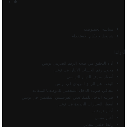
سياسة الخصوصية
شروط وأحكام الاستخدام
أدواتنا
أداة التحقق من صحة الرقم الضريبي تونس
محول رقم الحساب الآيبان في تونس
أسعار صرف الدينار التونسي
البحث عن الرمز البريدي في تونس
محاكي ضريبة الدخل الشخصي للموظف/المتقاعد
ضريبة الدخل للمتقاعدين الفرنسيين المقيمين في تونس
أسعار السيارات الجديدة في تونس
أخبار تروفيت
أخبار تونس
رابط خلفي مجاني