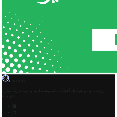
TROVIT
تروفيت تونس هو دليل أعمال تملكه وتحتفظ به وتديره
شركة مخزن
.
التكنولوجيا