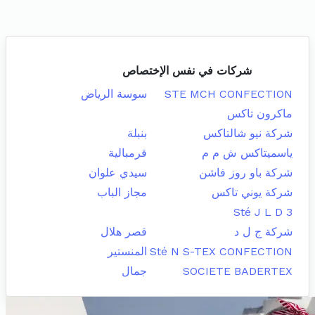
شركات في نفس الإختصاص
STE MCH CONFECTION
سوسة الرياض
ماكرون تاكس
شركة نيو شالتاكس
بنبلة
ياسميتاكس ش م م
قرمبالية
شركة باو روز فاشن
سيدي علوان
شركة يوني تاكس
مجاز الباب
Sté J L D 3
شركة ج ل د
قصر هلال
Sté N S-TEX CONFECTION
المنستير
SOCIETE BADERTEX
جمال