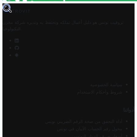
TROVIT
تروفيت تونس هو دليل أعمال تملكه وتحتفظ به وتديره
شركة مخزن
.
التكنولوجيا
سياسة الخصوصية
شروط وأحكام الاستخدام
أدواتنا
أداة التحقق من صحة الرقم الضريبي تونس
محول رقم الحساب الآيبان في تونس
أسعار صرف الدينار التونسي